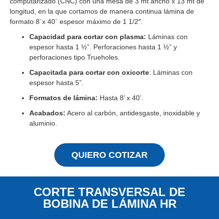
computarizado (CNC) con una mesa de 3 mt ancho x 13 mt de
longitud, en la que cortamos de manera continua lámina de
formato 8´x 40´ espesor máximo de 1 1/2″.
Capacidad para cortar con plasma:
Láminas con
espesor hasta 1 ½”. Perforaciones hasta 1 ½” y
perforaciones tipo Trueholes.
Capacitada para cortar con oxicorte
: Láminas con
espesor hasta 5”.
Formatos de lámina:
Hasta 8’ x 40’.
Acabados:
Acero al carbón, antidesgaste, inoxidable y
aluminio.
QUIERO COTIZAR
CORTE TRANSVERSAL DE
BOBINA DE LÁMINA HR