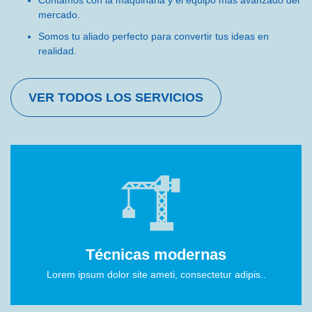
personalizadas para todos los
mercado.
sectores.
Somos tu aliado perfecto para convertir tus ideas en
realidad.
CONOCER PRODUCTOS
VER TODOS LOS SERVICIOS
Técnicas modernas
Lorem ipsum dolor site ameti, consectetur adipis..